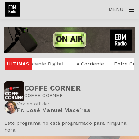
MENÚ
c
ÚLTIMAS
Protestante Digital
La Corriente
Entre Cristi
COFFE CORNER
COFFE CORNER
Voz en off de:
Pr. José Manuel Maceiras
Este programa no está programado para ninguna
hora