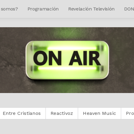
 somos?
Programación
Revelación Televisión
DON
stianos
Reactivoz
Heaven Music
Protestante Di