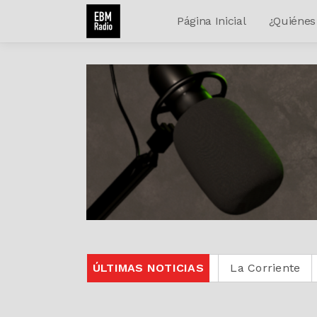
Página Inicial
¿Quiénes
sic
Protestante Digital
ÚLTIMAS NOTICIAS
La Corriente
Entre Cri