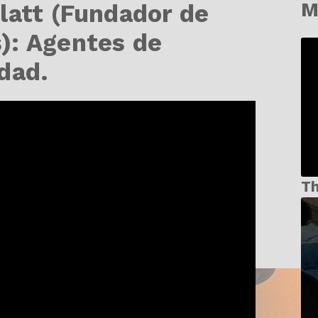
M
latt (Fundador de
): Agentes de
dad.
T