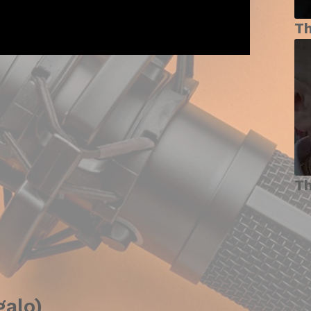
T
T
galo)