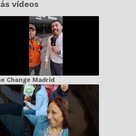
ás vídeos
he Change Madrid