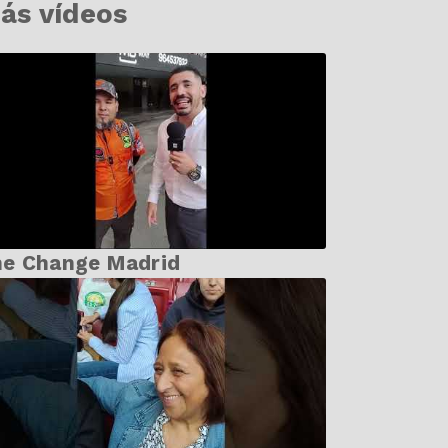
ás vídeos
he Change Madrid