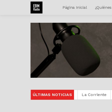
Página Inicial
¿Quiénes
sic
Protestante Digital
ÚLTIMAS NOTICIAS
La Corriente
Entre Cris