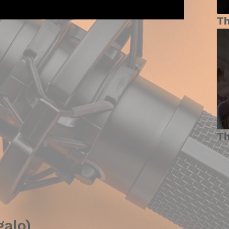
T
T
galo)