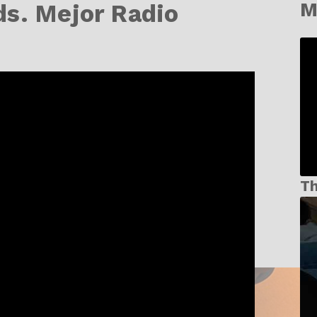
M
s. Mejor Radio
T