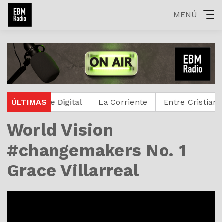
MENÚ
rotestante Digital
ÚLTIMAS
La Corriente
Entre Cristianos
World Vision
#changemakers No. 1
Grace Villarreal