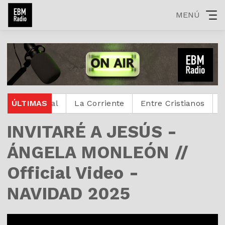
MENÚ
nte Digital
ÚLTIMAS
La Corriente
Entre Cristianos
React
INVITARÉ A JESÚS -
ÁNGELA MONLEÓN //
Official Video -
NAVIDAD 2025